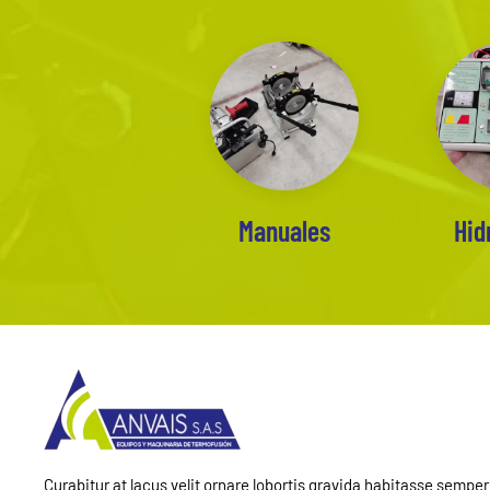
Manuales
Hid
Curabitur at lacus velit ornare lobortis gravida habitasse semper