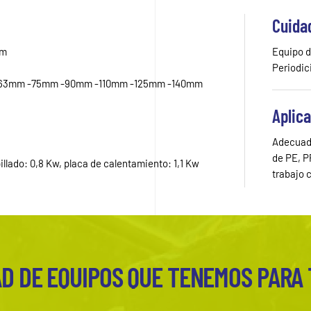
Cuida
mm
Equipo d
Periodic
 – 63mm -75mm -90mm -110mm -125mm -140mm
Aplic
Adecuado
de PE, P
illado: 0,8 Kw, placa de calentamiento: 1,1 Kw
trabajo 
D DE EQUIPOS QUE TENEMOS PARA 