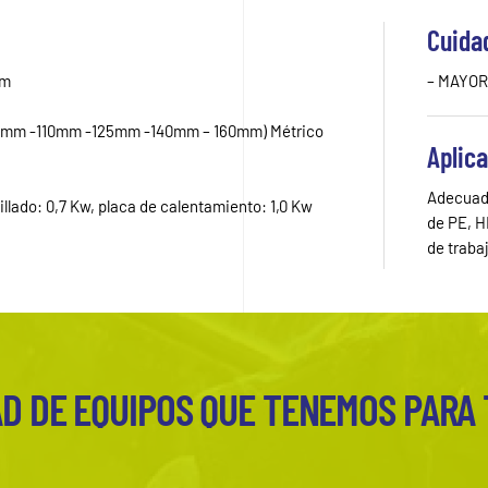
Cuida
mm
– MAYOR
0mm -110mm -125mm -140mm – 160mm) Métrico
Aplic
Adecuado
illado: 0,7 Kw, placa de calentamiento: 1,0 Kw
de PE, H
de traba
D DE EQUIPOS QUE TENEMOS PARA 