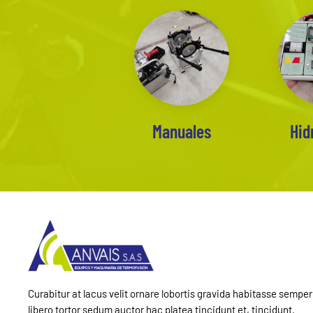
Manuales
Hid
Curabitur at lacus velit ornare lobortis gravida habitasse semper
libero tortor sedum auctor hac platea tincidunt et, tincidunt.